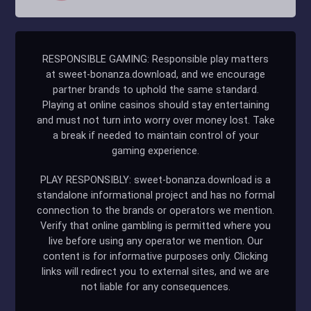
RESPONSIBLE GAMING: Responsible play matters
at sweet-bonanza.download, and we encourage
partner brands to uphold the same standard.
Playing at online casinos should stay entertaining
and must not turn into worry over money lost. Take
a break if needed to maintain control of your
gaming experience.
PLAY RESPONSIBLY: sweet-bonanza.download is a
standalone informational project and has no formal
connection to the brands or operators we mention.
Verify that online gambling is permitted where you
live before using any operator we mention. Our
content is for informative purposes only. Clicking
links will redirect you to external sites, and we are
not liable for any consequences.