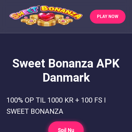
PLAY NOW
Sweet Bonanza APK
Danmark
100% OP TIL 1000 KR + 100 FS I
SWEET BONANZA
Spil Nu