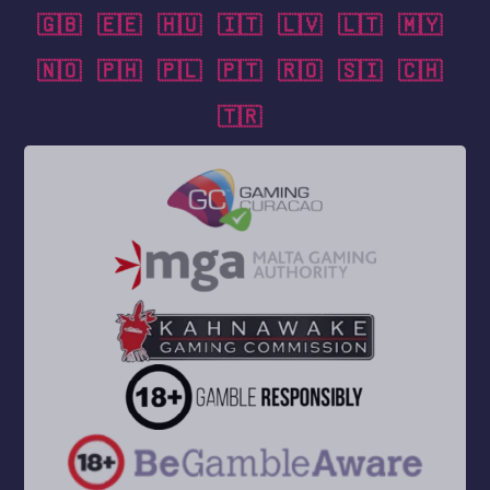
🇬🇧
🇪🇪
🇭🇺
🇮🇹
🇱🇻
🇱🇹
🇲🇾
🇳🇴
🇵🇭
🇵🇱
🇵🇹
🇷🇴
🇸🇮
🇨🇭
🇹🇷